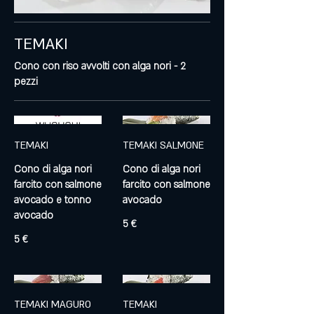
TEMAKI
Cono con riso avvolti con alga nori - 2
pezzi
TEMAKI
TEMAKI SALMONE
Cono di alga nori
Cono di alga nori
farcito con salmone
farcito con salmone
avocado e tonno
avocado
5 €
5 €
TEMAKI MAGURO
TEMAKI