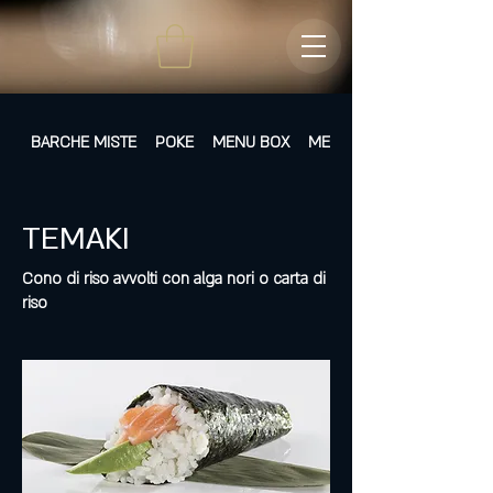
BARCHE MISTE
POKE
MENU BOX
MENÙ FISSI
TEMAKI
Cono di riso avvolti con alga nori o carta di
riso