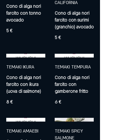
CALIFORNIA
Cono di alga nori
farcito con tonno
Cono di alga nori
avocado
farcito con surimi
(granchio) avocado
5 €
5 €
TEMAKI IKURA
TEMAKI TEMPURA
Cono di alga nori
Cono di alga nori
farcito con ikura
farcito con
(uova di salmone)
gamberone fritto
8 €
6 €
TEMAKI AMAEBI
TEMAKI SPICY
SALMONE