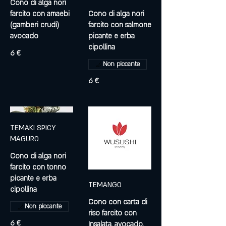
Cono di alga nori
farcito con amaebi
Cono di alga nori
(gamberi crudi)
farcito con salmone
avocado
picante e erba
cipollina
6 €
Non piccante
6 €
TEMAKI SPICY
MAGURO
Cono di alga nori
farcito con tonno
picante e erba
TEMANGO
cipollina
Cono con carta di
Non piccante
riso farcito con
6 €
Insalata, avocado,