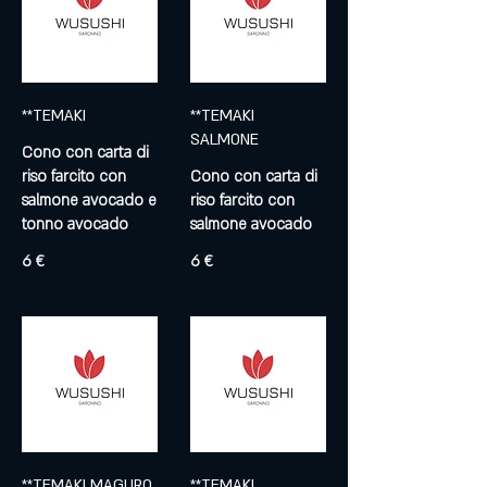
**TEMAKI
**TEMAKI
SALMONE
Cono con carta di
riso farcito con
Cono con carta di
salmone avocado e
riso farcito con
tonno avocado
salmone avocado
6 €
6 €
**TEMAKI MAGURO
**TEMAKI