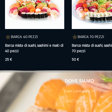
BARCA 40 PEZZI
BARCA 70 PEZZI
Barca mista di sushi, sashimi e maki di
Barca mista di sushi, sash
40 pezzi
25 €
50 €
DOVE SIAMO
Viale Lombardia 24
21047 Saronno (VA)