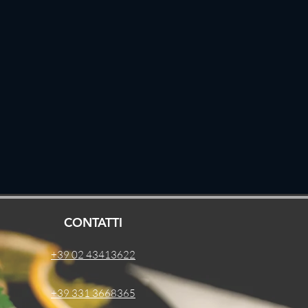
CONTATTI
+39 02 43413622
+39 331 3668365