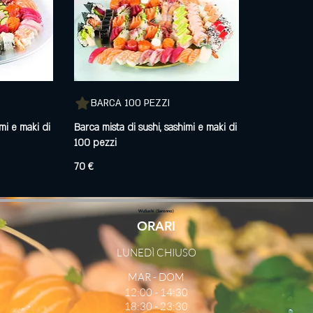
BARCA 100 PEZZI
imi e maki di
Barca mista di sushi, sashimi e maki di
70 €
WuSushi (Saronno)
ORARI
LUNEDÌ CHIUSO
MAR - DOM
12:00 - 14:30
18:30 - 23:30