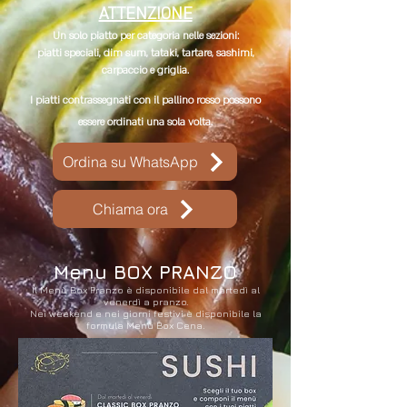
ATTENZIONE​
Un solo piatto per categoria nelle sezioni:
piatti speciali, dim sum, tataki, tartare, sashimi,
carpaccio e griglia.
I piatti contrassegnati con il pallino rosso possono
essere ordinati una sola volta.
Ordina su WhatsApp
Chiama ora
Menu BOX PRANZO
Il Menù Box Pranzo è disponibile dal martedì al
venerdì a pranzo.
Nei weekend e nei giorni festivi è disponibile la
formula Menù Box Cena.