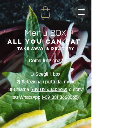
Menu BOX
ALL YOU CAN EAT
TAKE AWAY & DELIVERY
Come funziona?
1) Scegli il box
2) Seleziona i piatti dal menù
3) Chiama (
+39 02 43413622
) o scrivi
su WhatsApp (
+39 331 3668365)