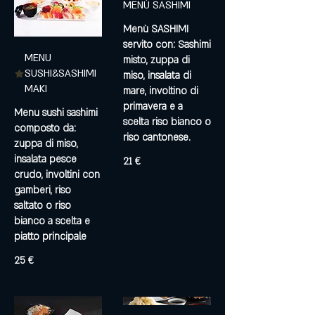
MENÙ SASHIMI
Menù SASHIMI
servito con: Sashimi
MENU
misto, zuppa di
SUSHI&SASHIMI
miso, insalata di
MAKI
mare, involtino di
primavera e a
Menu sushi sashimi
scelta riso bianco o
composto da:
riso cantonese.
zuppa di miso,
insalata pesce
21 €
crudo, involtini con
gamberi, riso
saltato o riso
bianco a scelta e
piatto principale
25 €