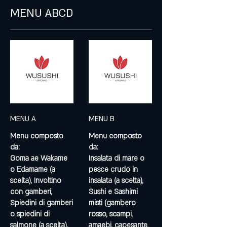
MENU ABCD
MENU A
MENU B
Menu composto
Menu composto
da:
da:
Goma ae Wakame
Insalata di mare o
o Edamame (a
pesce crudo in
scelta), Involtino
insalata (a scelta),
con gamberi,
Sushi e Sashimi
Spiedini di gamberi
misti (gambero
o spiedini di
rosso, scampi,
salmone (a scelta),
amaebi, capesante,