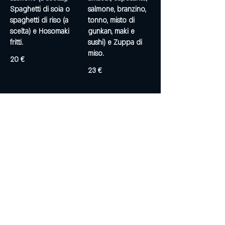
Spaghetti di soia o
salmone, branzino,
spaghetti di riso (a
tonno, misto di
scelta) e Hosomaki
gunkan, maki e
fritti.
sushi) e Zuppa di
miso.
20 €
23 €
MENU C
MENU D
Menu composta
Menu composto
da: Antipasto misto,
da: Goma ae
Ravioli misti, Manzo
Wakame o
alla piastra o
Edamame (a scelta),