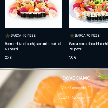
BARCA 40 PEZZI
BARCA 70 PEZZI
Barca mista di sushi, sashimi e maki di
Barca mista di sushi, sash
40 pezzi
25 €
50 €
DOVE SIAMO
Viale Lombardia 24
21047 Saronno (VA)