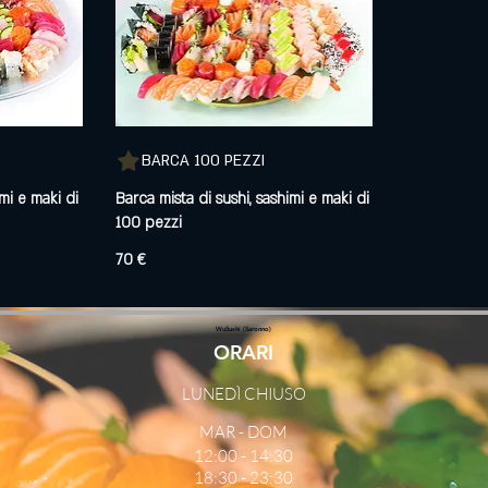
BARCA 100 PEZZI
imi e maki di
Barca mista di sushi, sashimi e maki di
70 €
WuSushi (Saronno)
ORARI
LUNEDÌ CHIUSO
MAR - DOM
12:00 - 14:30
18:30 - 23:30