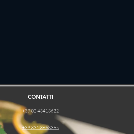
CONTATTI
+39 02 43413622
+39 331 3668365