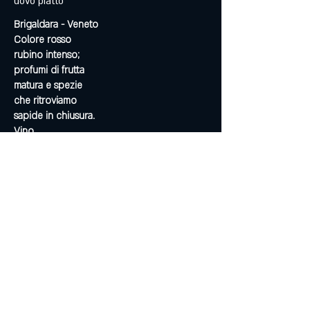
uovo piatto
Brigaldara - Veneto
Colore rosso
rubino intenso;
profumi di frutta
matura e spezie
che ritroviamo
sapide in chiusura.
Vino
equilibrato e di
buon corpo.
30 €
VINO ROSSO “0,375”