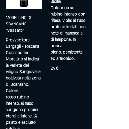
Sicilia
Colore rosso
rubino intenso con
MORELLINO DI
riflessi viola; al naso
SCANSANO
profumi fruttati con
“Sassato”
note di marasca e
di lampone. In
Provveditore
bocca
Bargagli - Toscana
pieno, persistente
Con il nome
ed armonico.
Morellino si indica
la varietà del
24 €
vitigno Sangiovese
coltivata nella zona
di Scansano.
Colore
rosso rubino
intenso, al naso
sprigiona profumi
eterei e intensi. Al
palato è asciutto,
caldo e