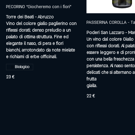
PECORINO “Giocheremo con i fiori”
Torre dei Beati - Abruzzo
PASSERINA COROLLA - Ta
Vino del colore giallo paglierino con
riflessi dorati; denso preludio a un
Poderi San Lazzaro - Ma
palato di ottima struttura. Fine ed
Un vino dal colore Giallo 
elegante il naso, di pera e fiori
con riflessi dorati. Al palat
bianchi, arrotondato da note mielate
essere leggero e di pron
e richiami di erbe officinali.
con una bella freschezza
persistenza. Al naso sentor
Biologico
delicati che si alternano a
23 €
frutta
gialla.
22 €