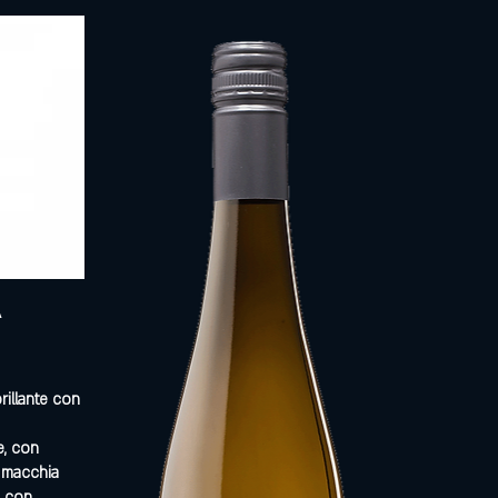
A
rillante con
le, con
, macchia
, con