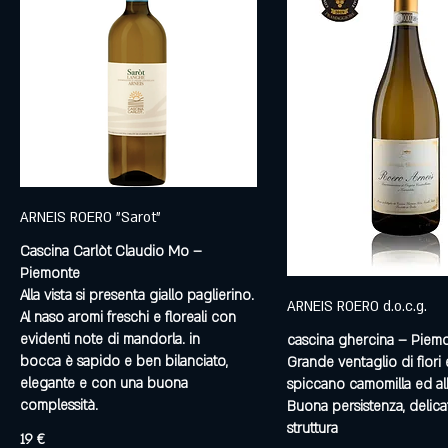
ARNEIS ROERO "Sarot"
Cascina Carlòt Claudio Mo –
Piemonte
Alla vista si presenta giallo paglierino.
ARNEIS ROERO d.o.c.g.
Al naso aromi freschi e floreali con
evidenti note di mandorla. in
cascina ghercina – Piem
bocca è sapido e ben bilanciato,
Grande ventaglio di fiori e 
elegante e con una buona
spiccano camomilla ed al
complessità.
Buona persistenza, delica
struttura
19 €