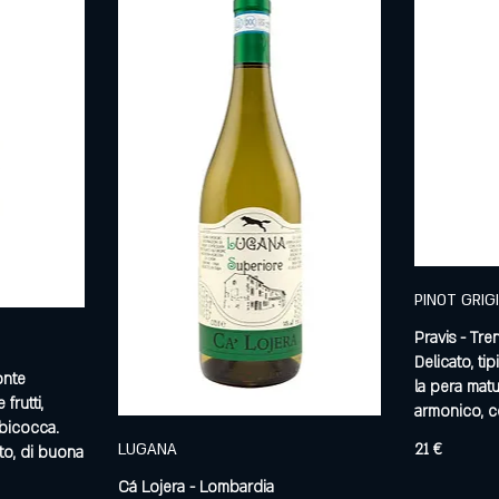
PINOT GRIG
Pravis - Tre
Delicato, ti
onte
la pera mat
frutti,
armonico, c
bicocca.
LUGANA
21 €
to, di buona
Cá Lojera - Lombardia