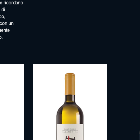
he ricordano
 di
co,
 con un
mente
o.