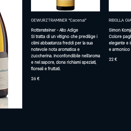
GEWURZTRAMINER “Cacenai”
RIBOLLA GI
Rottensteiner - Alto Adige
Simon Komjan
Si tratta di un vitigno che predilige i
Colore pagl
climi abbastanza freddi per la sua
elegante e i
notevole nota aromatica e
e armonico
zuccherina. Inconfondibile nell’aroma
22 €
e nel sapore, dona richiami speziati,
floreali e fruttati.
26 €