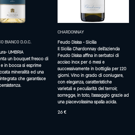
CHARDONNAY
 BIANCO D.O.C.
Feudo Disisa - Sicilia
Il Sicilia Chardonnay dell'azienda
tura- UMBRIA
Feudo Disisa affina in serbatoi di
senta un bouquet fresco di
acciao inox per 6 mesi e
i e in bocca si esprime
successivamente in bottiglia per 120
ccata mineralità ed una
giorni. Vino in grado di coniugare,
 integrata che garantisce
con eleganza, caratteristiche
ersistenza.
varietali e peculiarità del terroir,
sorregge, in toto, l'assaggio grazie ad
una piacevolissima spalla acida.
26 €