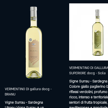
VERMENTINO DI GALLUR
SUPERIORE docg - Scila
Signe Surrau - Sardegna
Colore giallo paglierino b
VERMENTINO DI gallura docg -
riflessi verdolini, profumo
BRANU
ricco, intenso e territoria
Vigne Surrau - Sardegna
sentori di frutta tropicale
l Branu Vigna Surrau è un
mediterranea e mandorle