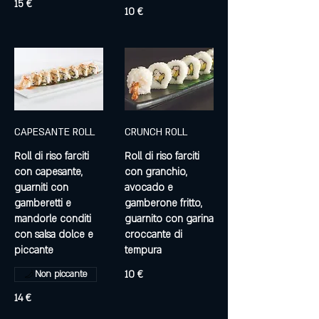
15 €
10 €
CAPESANTE ROLL
CRUNCH ROLL
Roll di riso farciti
Roll di riso farciti
con capesante,
con granchio,
guarniti con
avocado e
gamberetti e
gamberone fritto,
mandorle conditi
guarnito con garina
con salsa dolce e
croccante di
10 €
Non piccante
14 €