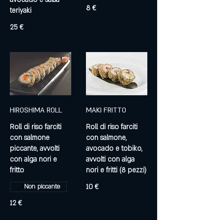
8 €
teriyaki
25 €
HIROSHIMA ROLL
MAKI FRITTO
Roll di riso farciti
Roll di riso farciti
con salmone
con salmone,
piccante, avvolti
avocado e tobiko,
con alga nori e
avvolti con alga
fritto
nori e fritti (8 pezzi)
10 €
Non piccante
12 €