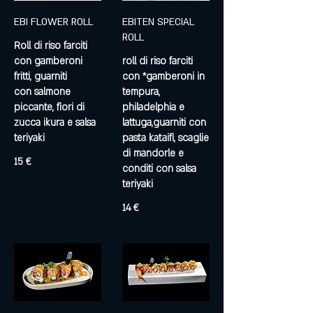
EBI FLOWER ROLL
EBITEN SPECIAL
ROLL
Roll di riso farciti
con gamberoni
roll di riso farciti
fritti, guarniti
con *gamberoni in
con salmone
tempura,
piccante, fiori di
philadelphia e
zucca ikura e salsa
lattuga,guarniti con
pasta kataifi, scaglie
di mandorle e
15 €
conditi con salsa
14 €