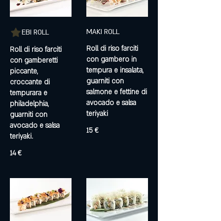
MAKI ROLL
EBI ROLL
Roll di riso farciti
Roll di riso farciti
con gambero in
con gamberetti
tempura e insalata,
piccante,
guarniti con
croccante di
salmone e fettine di
tempurara e
avocado e salsa
philadelphia,
guarniti con
avocado e salsa
15 €
teriyaki.
14 €