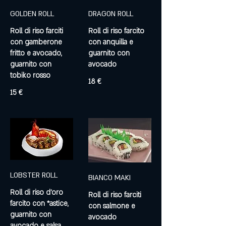
GOLDEN ROLL
DRAGON ROLL
Roll di riso farciti
Roll di riso farcito
con gamberone
con anquilla e
fritto e avocado,
guarnito con
guarnito con
avocado
18 €
15 €
LOBSTER ROLL
BIANCO MAKI
Roll di riso d’oro
Roll di riso farciti
farcito con *astice,
con salmone e
guarnito con
avocado
avocado e salsa