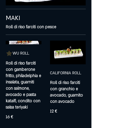
MAKI
Roll di riso farciti con pesce
WU ROLL
Roll di riso farciti
con gamberone
CALIFORNIA ROLL
fritto, philadelphia e
insalata, guarniti
Roll di riso farciti
con salmone,
con granchio e
avocado e pasta
avocado, guarnito
kataifi, condito con
con avocado
salsa teriyaki
12 €
16 €