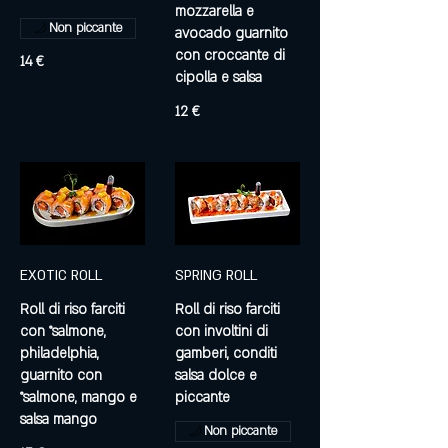
mozzarella e
Non piccante
avocado guarnito
con croccante di
14 €
cipolla e salsa
12 €
EXOTIC ROLL
SPRING ROLL
Roll di riso farciti
Roll di riso farciti
con °salmone,
con involtini di
philadelphia,
gamberi, conditi
guarnito con
salsa dolce e
°salmone, mango e
Non piccante