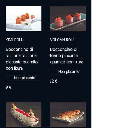
KIMI ROLL
VOLCAN ROLL
Bocconcino di
Bocconcino di
salmone salmone
tonno piccante
piccante guarnito
guarnito con ikura
Non piccante
Non piccante
12 €
9 €