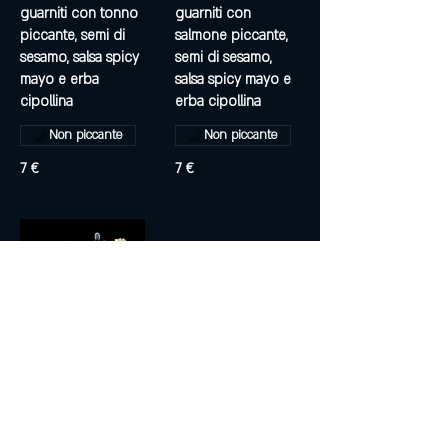
guarniti con tonno
guarniti con
piccante, semi di
salmone piccante,
sesamo, salsa spicy
semi di sesamo,
mayo e erba
salsa spicy mayo e
erba cipollina
Non piccante
Non piccante
7 €
7 €
URAMAKI TEMPURA
Roll di riso farciti
con *gamberone in
tempura,guarniti
con panko, semi di