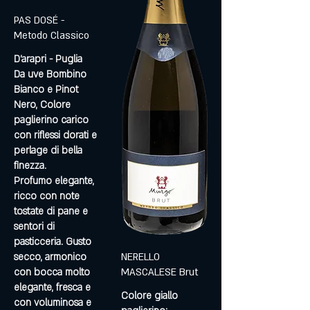
PAS DOSÉ -
Metodo Classico
D’arapri - Puglia
Da uve Bombino
Bianco e Pinot
Nero, Colore
paglierino carico
con riflessi dorati e
perlage di bella
finezza.
Profumo elegante,
ricco con note
tostate di pane e
sentori di
pasticceria. Gusto
secco, armonico
NERELLO
con bocca molto
MASCALESE Brut
elegante, fresca e
Colore giallo
con voluminosa e