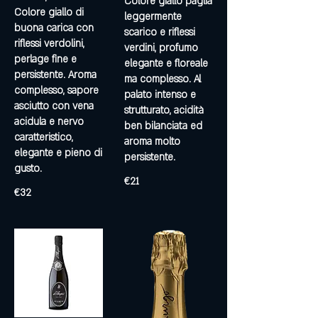
Colore giallo paglia
Colore giallo di
leggermente
buona carica con
scarico e riflessi
riflessi verdolini,
verdini, profumo
perlage fine e
elegante e floreale
persistente. Aroma
ma complesso. Al
complesso, sapore
palato intenso e
asciutto con vena
strutturato, acidità
acidula e nervo
ben bilanciata ed
caratteristico,
aroma molto
elegante e pieno di
persistente.
gusto.
€21
€32