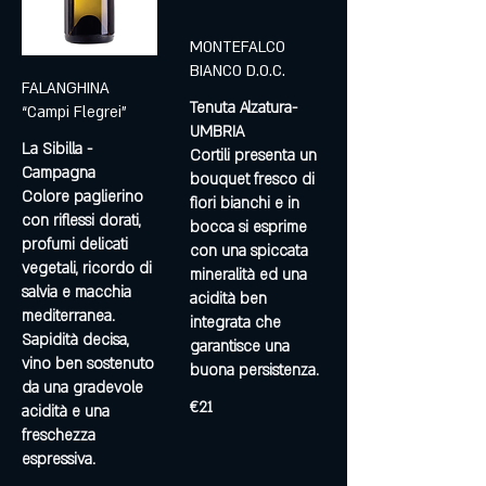
MONTEFALCO
BIANCO D.O.C.
FALANGHINA
Tenuta Alzatura-
“Campi Flegrei”
UMBRIA
La Sibilla -
Cortili presenta un
Campagna
bouquet fresco di
Colore paglierino
fiori bianchi e in
con riflessi dorati,
bocca si esprime
profumi delicati
con una spiccata
vegetali, ricordo di
mineralità ed una
salvia e macchia
acidità ben
mediterranea.
integrata che
Sapidità decisa,
garantisce una
vino ben sostenuto
buona persistenza.
da una gradevole
€21
acidità e una
freschezza
espressiva.