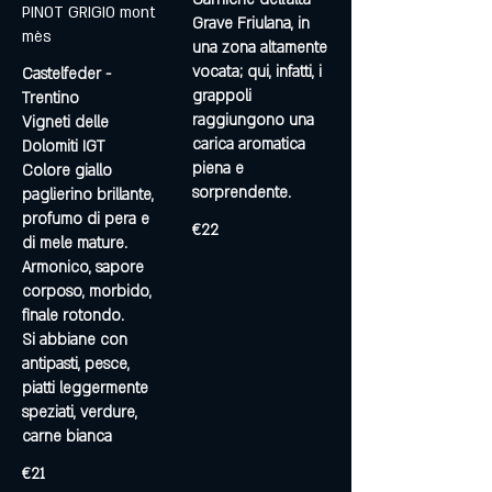
PINOT GRIGIO mont
Grave Friulana, in
mès
una zona altamente
vocata; qui, infatti, i
Castelfeder -
grappoli
Trentino
raggiungono una
Vigneti delle
carica aromatica
Dolomiti IGT
piena e
Colore giallo
sorprendente.
paglierino brillante,
profumo di pera e
€22
di mele mature.
Armonico, sapore
corposo, morbido,
finale rotondo.
Si abbiane con
antipasti, pesce,
piatti leggermente
speziati, verdure,
carne bianca
€21