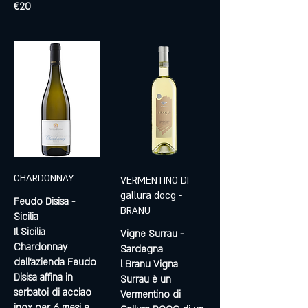
€20
CHARDONNAY
VERMENTINO DI
gallura docg -
Feudo Disisa -
BRANU
Sicilia
Il Sicilia
Vigne Surrau -
Chardonnay
Sardegna
dell'azienda Feudo
l Branu Vigna
Disisa affina in
Surrau è un
serbatoi di acciao
Vermentino di
inox per 6 mesi e