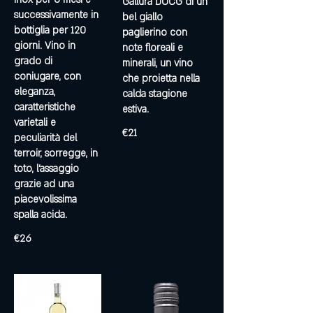
Gallura DOCG di un
successivamente in
bel giallo
bottiglia per 120
paglierino con
giorni. Vino in
note floreali e
grado di
minerali, un vino
coniugare, con
che proietta nella
eleganza,
calda stagione
caratteristiche
estiva.
varietali e
€21
peculiarità del
terroir, sorregge, in
toto, l'assaggio
grazie ad una
piacevolissima
spalla acida.
€26