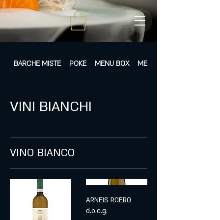
BARCHE MISTE
POKE
MENU BOX
MENÙ FISSI
VINI BIANCHI
VINO BIANCO
ARNEIS ROERO
d.o.c.g.