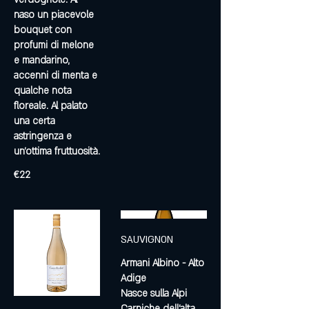
naso un piacevole
bouquet con
profumi di melone
e mandarino,
accenni di menta e
qualche nota
floreale. Al palato
una certa
astringenza e
un’ottima fruttuosità.
€22
SAUVIGNON
Armani Albino - Alto
Adige
Nasce sulla Alpi
Carniche dell’alta