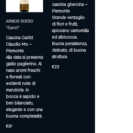
cascina ghercina –
Piemonte
Grande ventaglio
ARNEIS ROERO
di fiori e frutti,
"Sarot"
spiccano camomilla
ed albicocca.
Cascina Carlòt
Buona persistenza,
Claudio Mo –
delicato, di buona
Piemonte
struttura
Alla vista si presenta
giallo paglierino. Al
€23
naso aromi freschi
e floreali con
evidenti note di
mandorla. in
bocca è sapido e
ben bilanciato,
elegante e con una
buona complessità.
€19