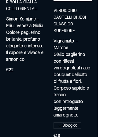
RIBOLLA GIALLA
COLLI ORIENTALI
VERDICCHIO
CASTELLI DI JESI
Simon Komjane -
CLASSICO
Friuli Venezia Giulia
SUPERIORE
Colore paglierino
brillante, profumo
Vignamato –
elegante e intenso.
Marche
Il sapore è vivace e
Giallo paglierino
armonico
con riflessi
verdognoli, al naso
€22
bouquet delicato
di frutta e fiori.
Corposo sapido e
fresco
con retrogusto
leggermente
amarognolo.
Biologico
€18