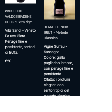
PROSECCO
VALDOBBIADENE
DOCG “Extra dry”
BLANC DE NOIR
Villa Sandi - Veneto
BRUT - Metodo
Da uve Glera.
Classico
Perlage fine e
Vigne Surrau -
persistente, sentori
Sardegna
di frutta.
Colore: giallo
€20
paglierino intenso,
con perlage fine e
persistente.
Olfatto: i profumi
eleganti con
sentori tipici del
metodo classico
che ricordano la
crosta di pane.