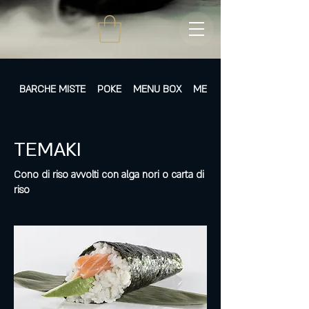
BARCHE MISTE
POKE
MENU BOX
MENÙ FISSI
TEMAKI
Cono di riso avvolti con alga nori o carta di
riso