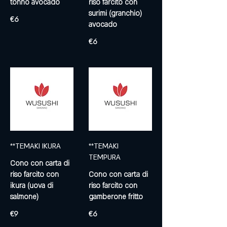
tonno avocado
riso farcito con
surimi (granchio)
€6
avocado
€6
**TEMAKI IKURA
**TEMAKI
TEMPURA
Cono con carta di
riso farcito con
Cono con carta di
ikura (uova di
riso farcito con
salmone)
gamberone fritto
€9
€6