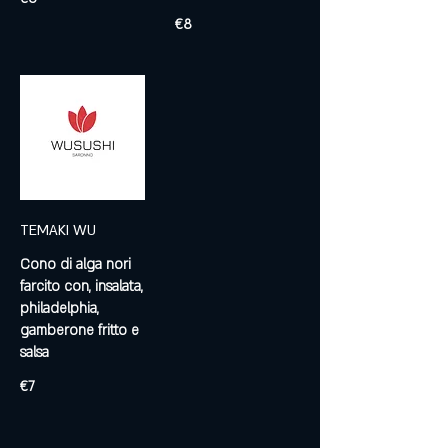
€8
TEMAKI WU
Cono di alga nori
farcito con, insalata,
philadelphia,
gamberone fritto e
salsa
€7