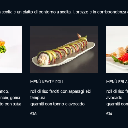
elta e un piatto di contorno a scelta. Il prezzo e in corrispondenza d
MENÙ KEATY ROLL
MENÙ EBI 
anco,
roll di riso farciti con asparagi, ebi
roll di riso 
ancie, goma
tempura
avocado
o con salsa
guarniti con tonno e avocado
guarniti co
€16
€14