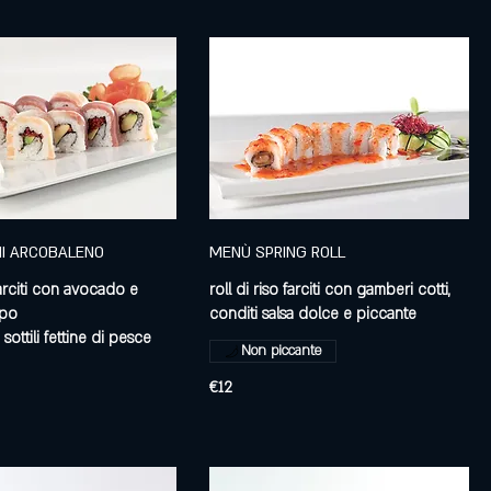
I ARCOBALENO
MENÙ SPRING ROLL
 farciti con avocado e
roll di riso farciti con gamberi cotti,
mpo
conditi salsa dolce e piccante
sottili fettine di pesce
Non piccante
€12