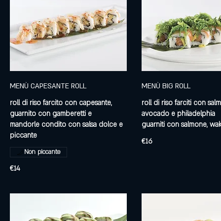
MENÙ CAPESANTE ROLL
MENÙ BIG ROLL
roll di riso farcito con capesante,
roll di riso farciti con sal
guarnito con gamberetti e
avocado e philadelphia
mandorle condito con salsa dolce e
guarniti con salmone, wa
piccante
€16
Non piccante
€14