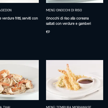
AGEDON
MENÙ GNOCCHI DI RISO
 verdure fritti, serviti con
Gnocchi di riso alla coreana
saltati con verdure e gamberi
€9
A THAI
MENÙ TEMPURA MORIAWASE