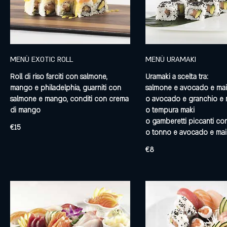
MENÙ EXOTIC ROLL
MENÙ URAMAKI
Roll di riso farciti con salmone,
Uramaki a scelta tra:
mango e philadelphia, guarniti con
salmone e avocado e ma
salmone e mango, conditi con crema
o avocado e granchio e
o tempura maki
o gamberetti piccanti con
€15
o tonno e avocado e ma
€8