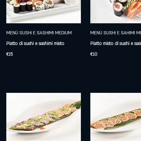
MENÙ SUSHI E SASHIMI MEDIUM
MENÙ SUSHI E SAHIMI M
Piatto di sushi e sashimi misto
Piatto misto di sushi e sas
€15
€10