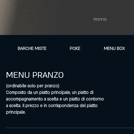
Home
BARCHE MISTE
POKE
MENU BOX
MENU PRANZO
(ordinabile solo per pranzo)
Composto da un piatto principale, un piatto di
accompagnamento a scelta e un piatto di contorno
a scelta. Il prezzo e in corrispondenza del piatto
principale.