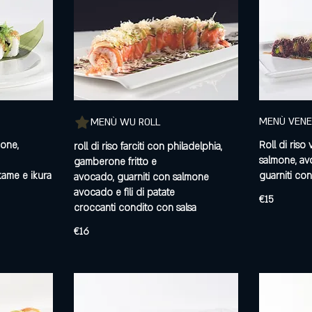
MENÙ VENE
MENÙ WU ROLL
mone,
Roll di riso 
roll di riso farciti con philadelphia,
salmone, av
gamberone fritto e
kame e ikura
avocado, guarniti con salmone
avocado e fili di patate
€15
croccanti condito con salsa
€16