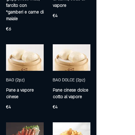
farcito con
*gamberi e carne di
€4
maiale
€6
BAO (2pz)
BAO DOLCE (2pz)
Pane a vapore
Pane cinese dolce
cinese
€4
€4