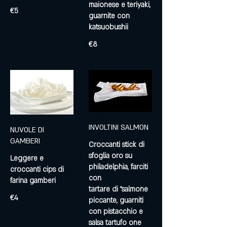
maionese e teriyaki,
€5
guarnite con
€8
INVOLTINI SALMON
NUVOLE DI
GAMBERI
Croccanti stick di
sfoglia oro su
Leggere e
philadelphia, farciti
croccanti cips di
con
farina gamberi
tartare di °salmone
€4
piccante, guarniti
con pistacchio e
salsa tartufo one