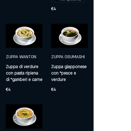
€4
ZUPPA WANTON
ZUPPA OSUMASHI
Zuppa di verdure
Zuppa giapponese
con pasta ripiena
con *pesce e
di *gamberi e carne
verdure
€4
€4