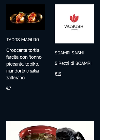
TACOS MAGURO
Croccante tortila
SCAMPI SASHI
farcita con °tonno
5 Pezzi di SCAMPI
piccante, tobiko,
mandorle e salsa
€12
zafferano
€7