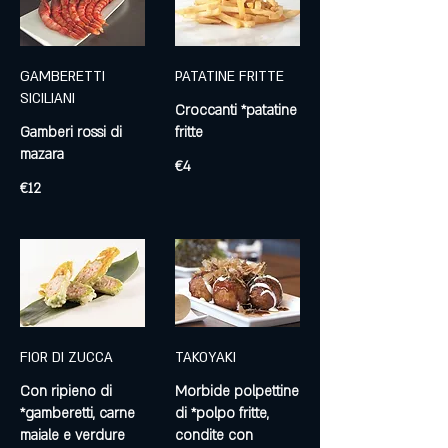
GAMBERETTI
PATATINE FRITTE
SICILIANI
Croccanti *patatine
Gamberi rossi di
fritte
mazara
€4
€12
FIOR DI ZUCCA
TAKOYAKI
Con ripieno di
Morbide polpettine
*gamberetti, carne
di *polpo fritte,
condite con