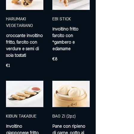
HARUMAKI
EBI STICK
VEGETARIANO
Involtino fritto
croccante involtino
farcito con
fritto, farcito con
*gambero e
verdure e semi di
edamame
€8
€1
KIBUN TAKABUE
BAO ZI (2pz)
Involtino
Pane con ripieno
giapponese fritto,
di carne, cotto al