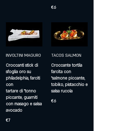
€6
INVOLTINI MAGURO
TACOS SALMON
Croccanti stick di
Croccante tortila
sfoglia oro su
farcita con
philadelphia, farciti
°salmone piccante,
con
tobiko, pistacchio e
tartare di °tonno
salsa rucola
piccante, guarniti
€6
con masago e salsa
avocado
€7