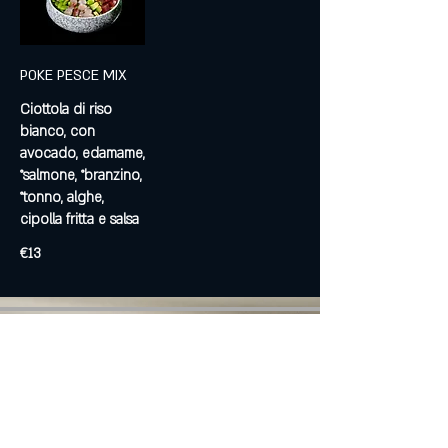
POKE PESCE MIX
Ciottola di riso
bianco, con
avocado, edamame,
°salmone, °branzino,
°tonno, alghe,
cipolla fritta e salsa
€13
CONTATTI
+39 02 43413622
+39 331 3668365