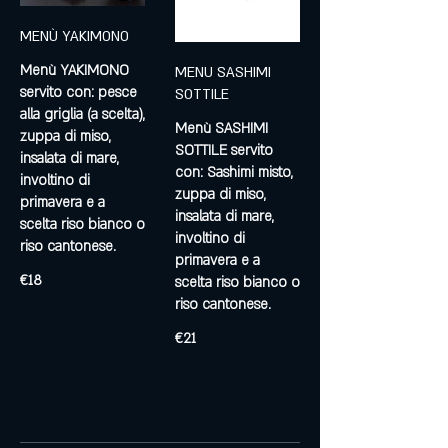
MENÙ YAKIMONO
Menù YAKIMONO
MENU SASHIMI
servito con: pesce
SOTTILE
alla griglia (a scelta),
Menù SASHIMI
zuppa di miso,
SOTTILE servito
insalata di mare,
con: Sashimi misto,
involtino di
zuppa di miso,
primavera e a
insalata di mare,
scelta riso bianco o
involtino di
riso cantonese.
primavera e a
€18
scelta riso bianco o
riso cantonese.
€21