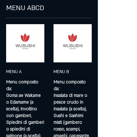
MENU ABCD
MENU A
MENU B
Menu composto
Menu composto
da:
da:
Goma ae Wakame
Insalata di mare o
o Edamame (a
pesce crudo in
scelta), Involtino
insalata (a scelta),
con gamberi,
Sushi e Sashimi
Spiedini di gamberi
misti (gambero
o spiedini di
rosso, scampi,
salmone (a scelta),
amaebi, capesante,