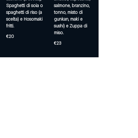
Spaghetti di soia o
salmone, branzino,
spaghetti di riso (a
tonno, misto di
scelta) e Hosomaki
gunkan, maki e
fritti.
sushi) e Zuppa di
miso.
€20
€23
MENU C
MENU D
Menu composta
Menu composto
da: Antipasto misto,
da: Goma ae
Ravioli misti, Manzo
Wakame o
alla piastra o
Edamame (a scelta),