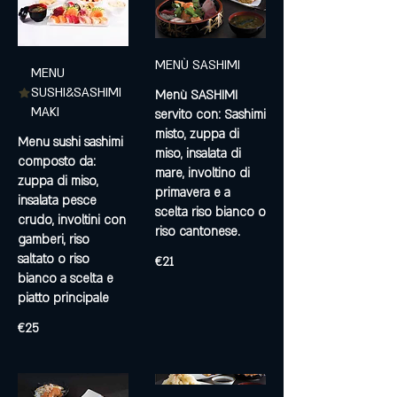
MENÙ SASHIMI
MENU
SUSHI&SASHIMI
Menù SASHIMI
MAKI
servito con: Sashimi
misto, zuppa di
Menu sushi sashimi
miso, insalata di
composto da:
mare, involtino di
zuppa di miso,
primavera e a
insalata pesce
scelta riso bianco o
crudo, involtini con
riso cantonese.
gamberi, riso
saltato o riso
€21
bianco a scelta e
piatto principale
€25