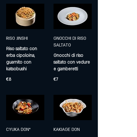
RISO JINSHI
GNOCCHI DI RISO
SALTATO
Riso saltato con
erba cipoloina,
Gnocchi di riso
guarnito con
saltato con vedure
katsobushi
e gamberetti
€8
€7
CYUKA DON*
KAKIAGE DON