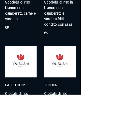
Scodella di riso
Scodella di riso in
bianco con
bianco con
gamberetti, carne e
gamberetti e
verdure fritti
condito con salsa
€9
€9
KATSU DON*
TENDON
Ciottola di riso
Ciottola di riso
bianco, guarnito
bianco guarnito
con cottoletta di
con vedura e
maiale. uova e
gamberone fritto,