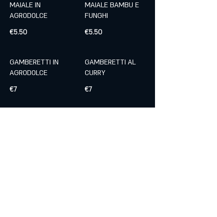
MAIALE IN
MAIALE BAMBU E
AGRODOLCE
FUNGHI
€5.50
€5.50
GAMBERETTI IN
GAMBERETTI AL
AGRODOLCE
CURRY
€7
€7
GAMBERETTI AL
GAMBERETTI
LIMONE
BAMBU E FUNGHI
€7
€7
GAMBERETTI SALE
GAMBERETTI
PEPE
IMPERIALE
€7
Non piccante