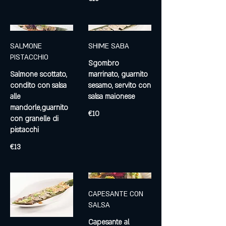
SALMONE
SHIME SABA
PISTACCHIO
Sgombro
Salmone scottato,
marrinato, guarnito
condito con salsa
sesamo, servito con
alle
salsa maionese
mandorle,guarnito
€10
con granelle di
pistacchi
€13
CAPESANTE CON
SALSA
Capesante al