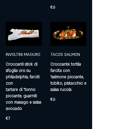
€6
INVOLTINI MAGURO
TACOS SALMON
Croccanti stick di
Croccante tortila
sfoglia oro su
farcita con
philadelphia, farciti
°salmone piccante,
con
tobiko, pistacchio e
tartare di °tonno
salsa rucola
piccante, guarniti
€6
con masago e salsa
avocado
€7