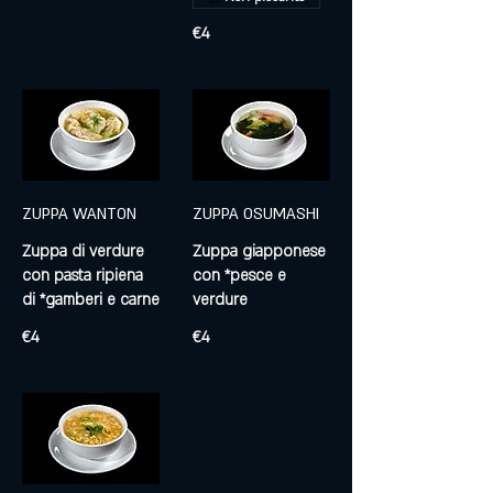
€4
ZUPPA WANTON
ZUPPA OSUMASHI
Zuppa di verdure
Zuppa giapponese
con pasta ripiena
con *pesce e
di *gamberi e carne
verdure
€4
€4