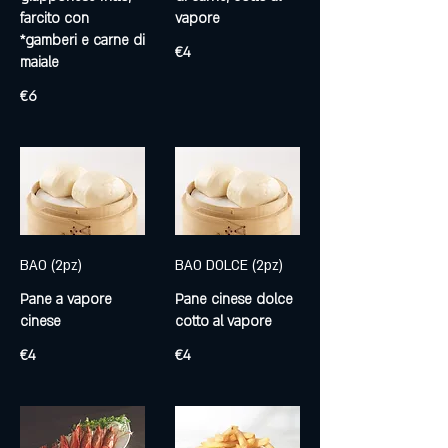
farcito con
*gamberi e carne di
€4
maiale
€6
BAO (2pz)
BAO DOLCE (2pz)
Pane a vapore
Pane cinese dolce
cinese
€4
€4