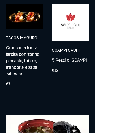
TACOS MAGURO
Croccante tortila
SCAMPI SASHI
farcita con °tonno
5 Pezzi di SCAMPI
piccante, tobiko,
mandorle e salsa
€12
zafferano
€7