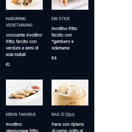
HARUMAKI
EBI STICK
VEGETARIANO
Involtino fritto
croccante involtino
farcito con
fritto, farcito con
*gambero e
verdure e semi di
edamame
€8
€1
KIBUN TAKABUE
BAO ZI (2pz)
Involtino
Pane con ripieno
giapponese fritto,
di carne, cotto al