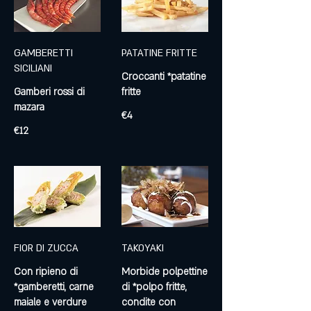
GAMBERETTI
PATATINE FRITTE
SICILIANI
Croccanti *patatine
Gamberi rossi di
fritte
mazara
€4
€12
FIOR DI ZUCCA
TAKOYAKI
Con ripieno di
Morbide polpettine
*gamberetti, carne
di *polpo fritte,
condite con