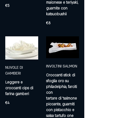
maionese e teriyaki,
€5
guarnite con
€8
INVOLTINI SALMON
NUVOLE DI
GAMBERI
Croccanti stick di
sfoglia oro su
Leggere e
philadelphia, farciti
croccanti cips di
con
farina gamberi
tartare di °salmone
€4
piccante, guarniti
con pistacchio e
salsa tartufo one