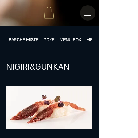
BARCHE MISTE
POKE
MENU BOX
MENÙ FISSI
NIGIRI&GUNKAN