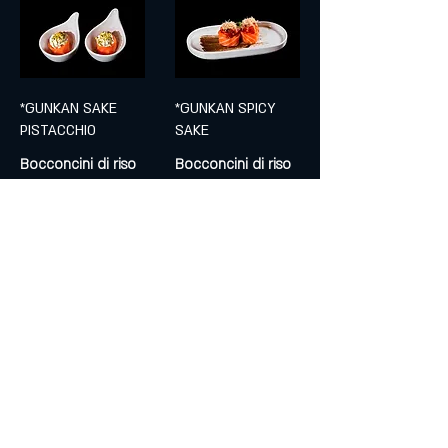
*GUNKAN SAKE
*GUNKAN SPICY
PISTACCHIO
SAKE
Bocconcini di riso
Bocconcini di riso
avvolti con
avvolti con
°salmone, guarniti
°salmone, guarniti
con philadelphia,
con °salmone
pistacchio
piccante, pasta
kataifi e salsa
€6
teriyaki
Non piccante
€6