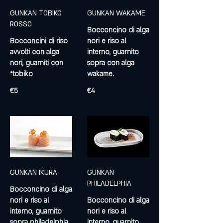
GUNKAN TOBIKO
GUNKAN WAKAME
ROSSO
Bocconcino di alga
Bocconcini di riso
nori e riso al
avvolti con alga
interno, guarnito
nori, guarniti con
sopra con alga
*tobiko
wakame.
€5
€4
GUNKAN IKURA
GUNKAN
PHILADELPHIA
Bocconcino di alga
nori e riso al
Bocconcino di alga
interno, guarnito
nori e riso al
sopra philadelphia
interno, guarnito