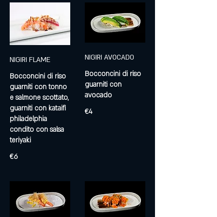
NIGIRI AVOCADO
NIGIRI FLAME
Bocconcini di riso
Bocconcini di riso
guarniti con
guarniti con tonno
avocado
e salmone scottato,
guarniti con kataifi
€4
philadelphia
condito con salsa
teriyaki
€6