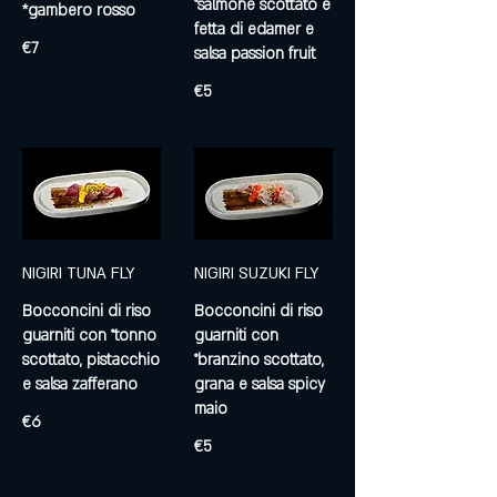
°salmone scottato e
fetta di edamer e
€7
salsa passion fruit
€5
NIGIRI TUNA FLY
NIGIRI SUZUKI FLY
Bocconcini di riso
Bocconcini di riso
guarniti con °tonno
guarniti con
scottato, pistacchio
°branzino scottato,
e salsa zafferano
grana e salsa spicy
maio
€6
€5