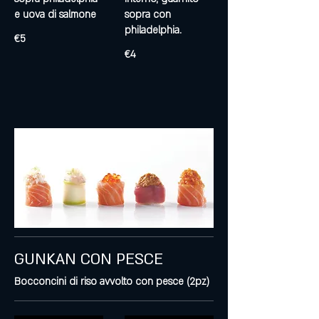
e uova di salmone
sopra con
philadelphia.
€5
€4
GUNKAN CON PESCE
Bocconcini di riso avvolto con pesce (2pz)