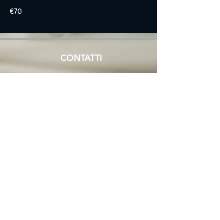
€70
CONTATTI
+39 02 43413622
+39 331 3668365
info.saronno@ristorantewu.com
DOVE SIAMO
ORARI
LUNEDÌ CHIUSO
Viale Lombardia 24
MAR - DOM
21047 Saronno (VA)
12:00 - 14:30
18:30 - 23:30