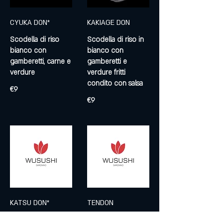
CYUKA DON*
KAKIAGE DON
Scodella di riso
Scodella di riso in
bianco con
bianco con
gamberetti, carne e
gamberetti e
verdure fritti
condito con salsa
€9
€9
KATSU DON*
TENDON
Ciottola di riso
Ciottola di riso