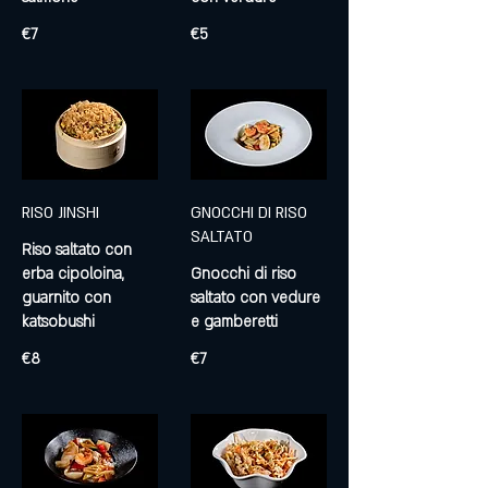
€7
€5
RISO JINSHI
GNOCCHI DI RISO
SALTATO
Riso saltato con
erba cipoloina,
Gnocchi di riso
guarnito con
saltato con vedure
katsobushi
e gamberetti
€8
€7