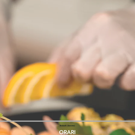
WuSushi (Saronno)
ORARI